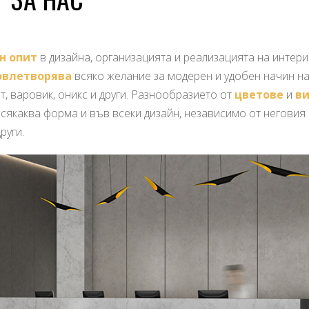
н опит
в дизайна, организацията и реализацията на интер
овлетворява
всяко желание за модерен и удобен начин на
, варовик, оникс и други. Разнообразието от
цветове
и
в
сякаква форма и във всеки дизайн, независимо от неговия 
руги.