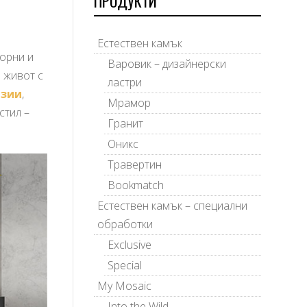
ПРОДУКТИ
Естествен камък
иорни и
Варовик – дизайнерски
 живот с
ластри
изии
,
Мрамор
стил –
Гранит
Оникс
Травертин
Bookmatch
Естествен камък – специални
обработки
Exclusive
Special
My Mosaic
Into the Wild