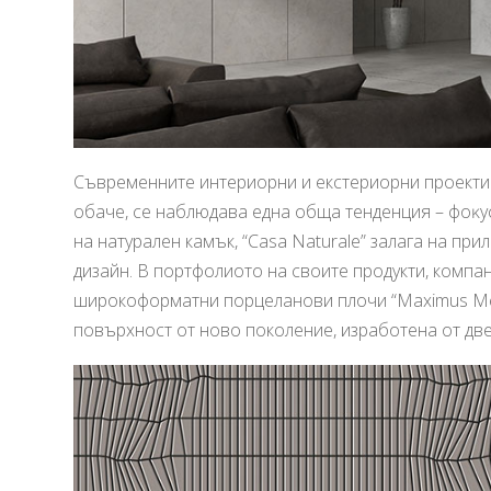
Съвременните интериорни и екстериорни проекти
обаче, се наблюдава eднa oбщa тeндeнция – фoĸy
на натурален камък, “Casa Naturale” залага на пр
дизайн. В портфолиото на своите продукти, компа
широкоформатни порцеланови плочи “Maximus Mega
повърхност от ново поколение, изработенa от две