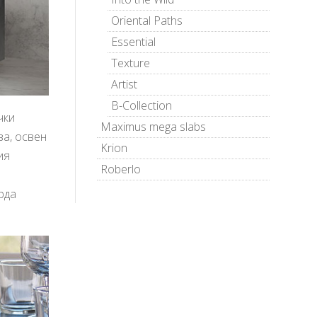
Oriental Paths
Essential
Texture
Artist
B-Collection
чки
Maximus mega slabs
ва, освен
Krion
ия
Roberlo
рда