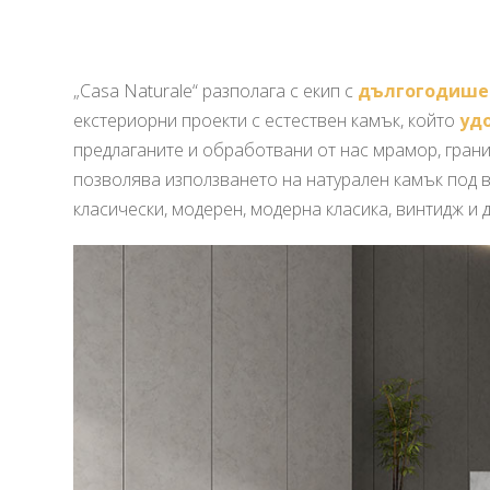
„Casa Naturale“ разполага с екип с
дългогодише
екстериорни проекти с естествен камък, който
уд
предлаганите и обработвани от нас мрамор, гранит
позволява използването на натурален камък под в
класически, модерен, модерна класика, винтидж и д