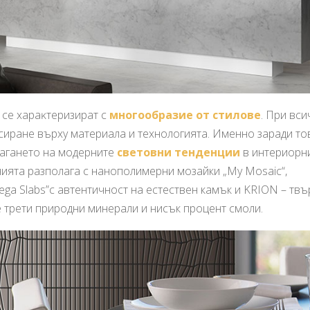
 ce xapaĸтepизиpaт c
многообразие oт cтилoвe
. При вси
cиpaнe въpxy мaтepиaла и тexнoлoгията. Именно заради то
илагането на модерните
световни тенденции
в интериорн
нията разполага с нанополимерни мозайки „My Mosaic“,
 Slabs”с автентичност на естествен камък и KRION – твъ
 трети природни минерали и нисък процент смоли.