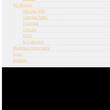
My Mosaic
Into the Wild
Oriental Paths
Essential
Texture
Artist
B-Collection
Maximus mega slabs
Krion
Roberlo