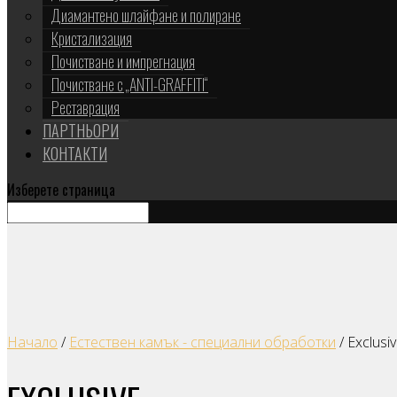
Диамантено шлайфане и полиране
Кристализация
Почистване и импрегнация
Почистване с „ANTI-GRAFFITI“
Реставрация
ПАРТНЬОРИ
КОНТАКТИ
Изберете страница
Начало
/
Естествен камък - специални обработки
/ Exclusi