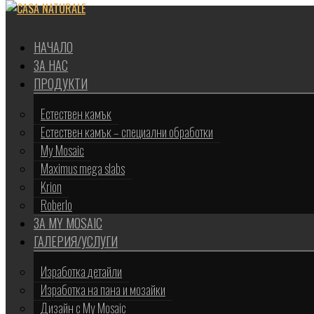
Научи повече
Разбрах
НАЧАЛО
ЗА НАС
ПРОДУКТИ
Естествен камък
Естествен камък – специални обработки
My Mosaic
Maximus mega slabs
Krion
Roberlo
ЗА MY MOSAIC
ГАЛЕРИЯ/УСЛУГИ
Изработка детайли
Изработка на пана и мозайки
Дизайн с My Mosaic