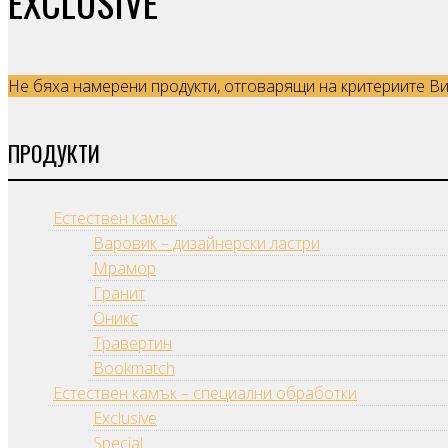
EXCLUSIVE
Не бяха намерени продукти, отговарящи на критериите Ви
ПРОДУКТИ
Естествен камък
Варовик – дизайнерски ластри
Мрамор
Гранит
Оникс
Травертин
Bookmatch
Естествен камък – специални обработки
Exclusive
Special