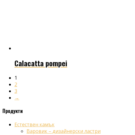
Calacatta pompei
1
2
3
→
Продукти
Естествен камък
Варовик – дизайнерски ластри