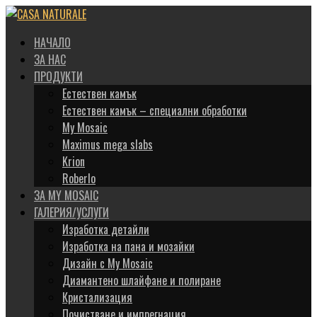
Научи повече
Разбрах
НАЧАЛО
ЗА НАС
ПРОДУКТИ
Естествен камък
Естествен камък – специални обработки
My Mosaic
Maximus mega slabs
Krion
Roberlo
ЗА MY MOSAIC
ГАЛЕРИЯ/УСЛУГИ
Изработка детайли
Изработка на пана и мозайки
Дизайн с My Mosaic
Диамантено шлайфане и полиране
Кристализация
Почистване и импрегнация