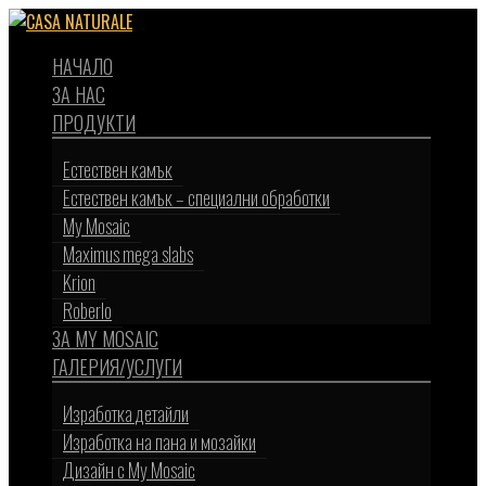
Научи повече
Разбрах
НАЧАЛО
ЗА НАС
ПРОДУКТИ
Естествен камък
Естествен камък – специални обработки
My Mosaic
Maximus mega slabs
Krion
Roberlo
ЗА MY MOSAIC
ГАЛЕРИЯ/УСЛУГИ
Изработка детайли
Изработка на пана и мозайки
Дизайн с My Mosaic