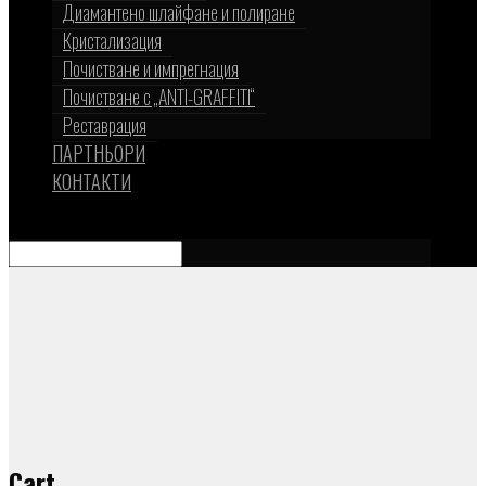
Диамантено шлайфане и полиране
Кристализация
Почистване и импрегнация
Почистване с „ANTI-GRAFFITI“
Реставрация
ПАРТНЬОРИ
КОНТАКТИ
Изберете страница
Cart