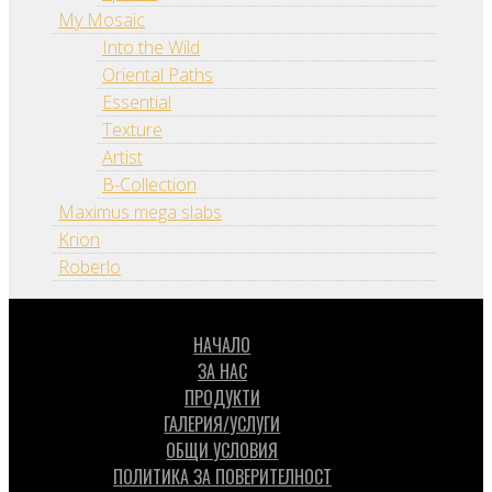
My Mosaic
Into the Wild
Oriental Paths
Essential
Texture
Artist
B-Collection
Maximus mega slabs
Krion
Roberlo
НАЧАЛО
ЗА НАС
ПРОДУКТИ
ГАЛЕРИЯ/УСЛУГИ
ОБЩИ УСЛОВИЯ
ПОЛИТИКА ЗА ПОВЕРИТЕЛНОСТ