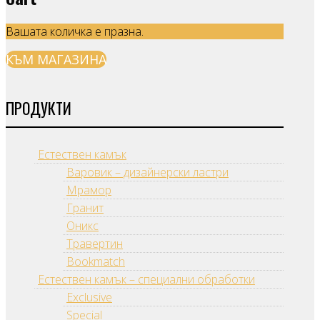
Вашата количка е празна.
КЪМ МАГАЗИНА
ПРОДУКТИ
Естествен камък
Варовик – дизайнерски ластри
Мрамор
Гранит
Оникс
Травертин
Bookmatch
Естествен камък – специални обработки
Exclusive
Special