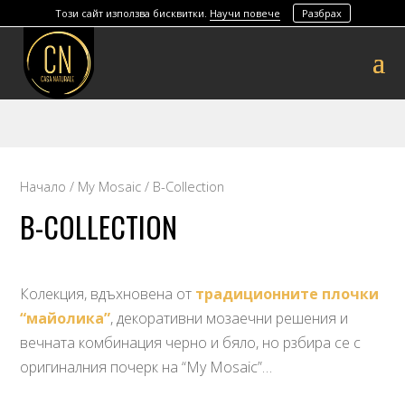
Този сайт използва бисквитки.
Научи повече
Разбрах
Начало
/
My Mosaic
/ B-Collection
B-COLLECTION
Колекция, вдъхновена от
традиционните плочки
“майолика”
, декоративни мозаечни решения и
вечната комбинация черно и бяло, но рзбира се с
оригиналния почерк на “My Mosaic”…