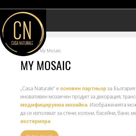
Начало
/ My Mosaic
MY MOSAIC
„Casa Naturale“ е
основен партньор
за България 
иновативен мозаечен продукт за декорация, тра
модифицируема мозайка
. Изображенията мож
да се използват за стени, колони, басейни, бани, 
екстериора
.