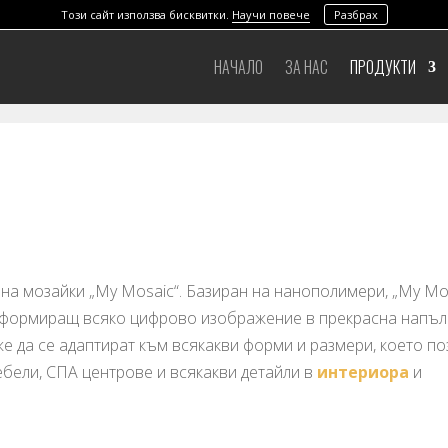
Този сайт използва бисквитки.
Научи повече
Разбрах
НАЧАЛО
ЗА НАС
ПРОДУКТИ
на мозайки „My Mosaic“. Базиран на нанополимери, „My Mos
нсформиращ всяко цифрово изображение в прекрасна напъ
е да се адаптират към всякакви форми и размери, което п
мебели, СПА центрове и всякакви детайли в
интериора
и