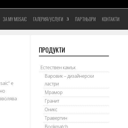
ЗА MY MOSAIC
ГАЛЕРИЯ/УСЛУГИ
ПАРТНЬОРИ
КОНТАКТИ
ПРОДУКТИ
Естествен камък
Варовик – дизайнерски
aic“ е
ластри
лно
Мрамор
озволява
Гранит
Оникс
Травертин
Bookmatch