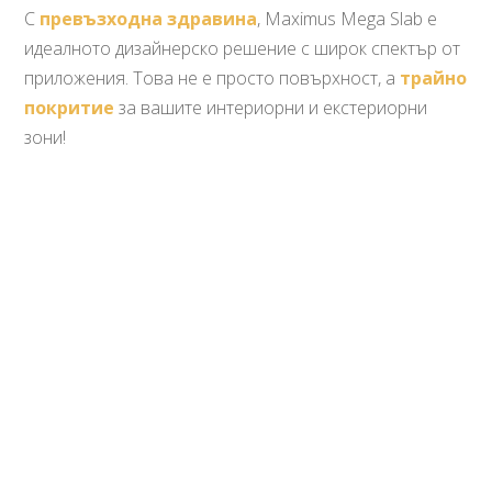
С
превъзходна здравина
, Maximus Mega Slab е
идеалното дизайнерско решение с широк спектър от
приложения. Това не е просто повърхност, а
трайно
покритие
за вашите интериорни и екстериорни
зони!