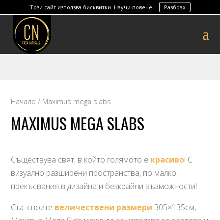
Този сайт използва бисквитки.
Научи повече
Разбрах
Начало
/ Maximus mega slabs
MAXIMUS MEGA SLABS
Съществува свят, в който голямото е
красиво
! С
визуално разширени пространства, по малко
прекъсвания в дизайна и безкрайни възможности!
Със своите
величествени размери
305×135см,