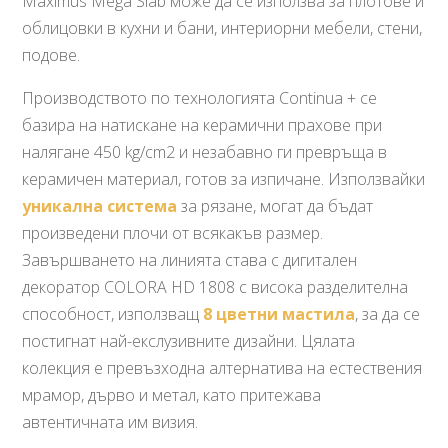
Maximus Mega Slab може да се използва за плотове и
облицовки в кухни и бани, интериорни мебели, стени,
подове.
Производството по технологията Continua + се
базира на натискане на керамични прахове при
налягане 450 kg/cm2 и незабавно ги превръща в
керамичен материал, готов за изпичане. Използвайки
уникална система
за рязане, могат да бъдат
произведени плочи от всякакъв размер.
Завършването на линията става с дигитален
декоратор COLORA HD 1808 с висока разделителна
способност, използващ
8 цветни мастила
, за да се
постигнат най-екслузивните дизайни. Цялата
колекция е превъзходна алтернатива на естествения
мрамор, дърво и метал, като притежава
автентичната им визия.