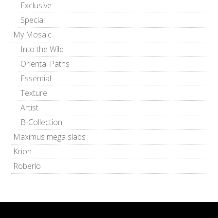
Exclusive
Special
My Mosaic
Into the Wild
Oriental Paths
Essential
Texture
Artist
B-Collection
Maximus mega slabs
Krion
Roberlo