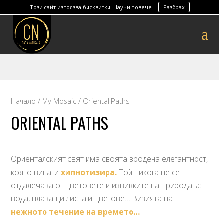
Този сайт използва бисквитки.
Научи повече
Разбрах
Начало
/
My Mosaic
/ Oriental Paths
ORIENTAL PATHS
Ориенталският свят има своята вродена елегантност,
която винаги
хипнотизира.
Той никога не се
отдалечава от цветовете и извивките на природата:
вода, плаващи листа и цветове… Визията на
нежното течение на времето…