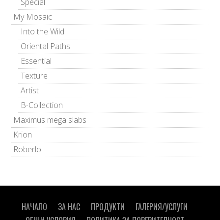
Special
My Mosaic
Into the Wild
Oriental Paths
Essential
Texture
Artist
B-Collection
Maximus mega slabs
Krion
Roberlo
НАЧАЛО
ЗА НАС
ПРОДУКТИ
ГАЛЕРИЯ/УСЛУГИ