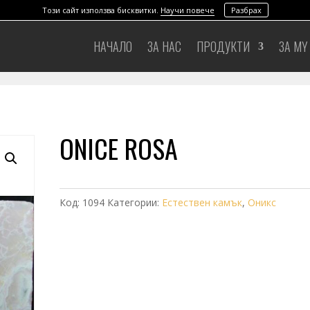
Този сайт използва бисквитки.
Научи повече
Разбрах
НАЧАЛО
ЗА НАС
ПРОДУКТИ
ЗА MY
ONICE ROSA
Код:
1094
Категории:
Естествен камък
,
Оникс