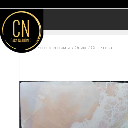
Начало
/
Естествен камък
/
Оникс
/ Onice rosa