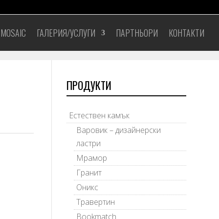
 MOSAIC
ГАЛЕРИЯ/УСЛУГИ
ПАРТНЬОРИ
КОНТАКТИ
ПРОДУКТИ
Естествен камък
Варовик – дизайнерски
ластри
Мрамор
Гранит
Оникс
Травертин
Bookmatch