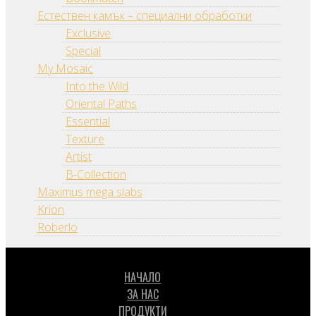
Естествен камък – специални обработки
Exclusive
Special
My Mosaic
Into the Wild
Oriental Paths
Essential
Texture
Artist
B-Collection
Maximus mega slabs
Krion
Roberlo
НАЧАЛО
ЗА НАС
ПРОДУКТИ