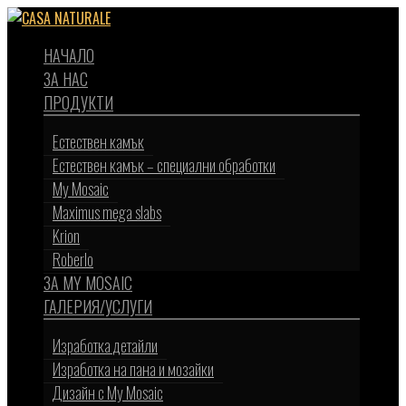
Научи повече
Разбрах
НАЧАЛО
ЗА НАС
ПРОДУКТИ
Естествен камък
Естествен камък – специални обработки
My Mosaic
Maximus mega slabs
Krion
Roberlo
ЗА MY MOSAIC
ГАЛЕРИЯ/УСЛУГИ
Изработка детайли
Изработка на пана и мозайки
Дизайн с My Mosaic