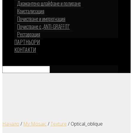
Диамантено шлайфане и полиране
Кристализация
Почистване и импрегнация
Почистване с „ANTI-GRAFFITI“
Реставрация
ПАРТНЬОРИ
КОНТАКТИ
Изберете страница
Начало
/
My Mosaic
/
Texture
/ Optical_oblique