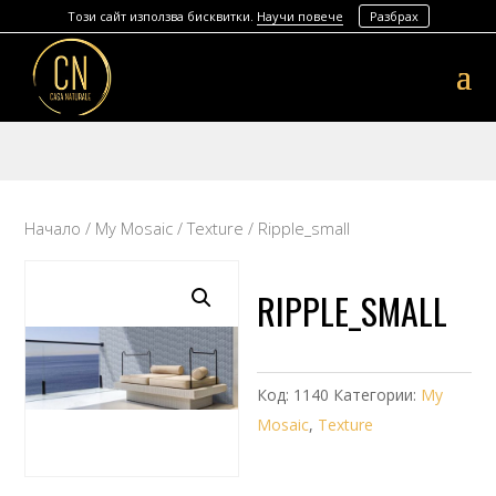
Този сайт използва бисквитки.
Научи повече
Разбрах
Начало
/
My Mosaic
/
Texture
/ Ripple_small
RIPPLE_SMALL
Код:
1140
Категории:
My
Mosaic
,
Texture