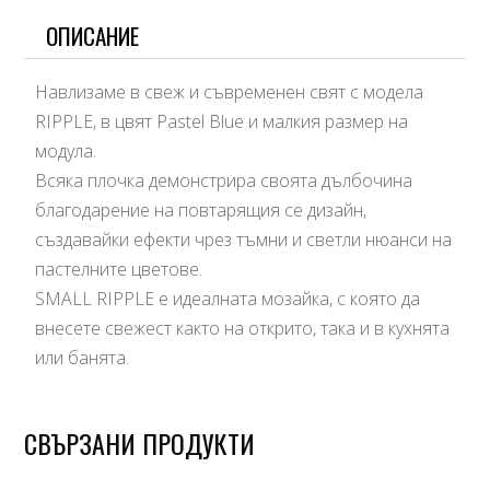
ОПИСАНИЕ
Навлизаме в свеж и съвременен свят с модела
RIPPLE, в цвят Pastel Blue и малкия размер на
модула.
Всяка плочка демонстрира своята дълбочина
благодарение на повтарящия се дизайн,
създавайки ефекти чрез тъмни и светли нюанси на
пастелните цветове.
SMALL RIPPLE е идеалната мозайка, с която да
внесете свежест както на открито, така и в кухнята
или банята.
СВЪРЗАНИ ПРОДУКТИ